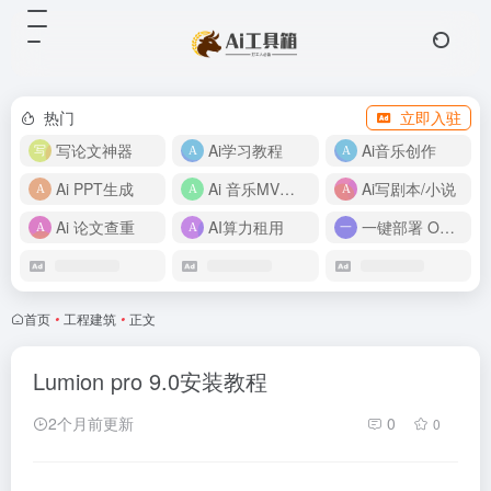
热门
立即入驻
写论文神器
Ai学习教程
Ai音乐创作
Ai PPT生成
Ai 音乐MV制作
Ai写剧本/小说
Ai 论文查重
AI算力租用
一键部署 OpenClaw
首页
•
工程建筑
•
正文
Lumion pro 9.0安装教程
2个月前更新
0
0