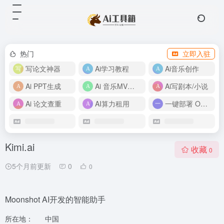
热门
立即入驻
写论文神器
Ai学习教程
Ai音乐创作
Ai PPT生成
Ai 音乐MV制作
Ai写剧本/小说
Ai 论文查重
AI算力租用
一键部署 OpenClaw
Kimi.ai
收藏
0
5个月前更新
0
0
Moonshot AI开发的智能助手
所在地：
中国