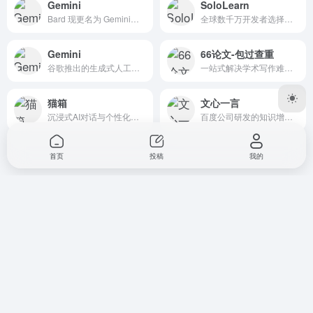
Gemini
SoloLearn
Bard 现更名为 Gemini，Google AI 黑科技可帮助你处理写作、规划、学习等事务
全球数千万开发者选择的移动编程学习神器
Gemini
66论文-包过查重
谷歌推出的生成式人工智能模型系列
一站式解决学术写作难题的智能论文助手
猫箱
文心一言
沉浸式AI对话与个性化角色创作平台
百度公司研发的知识增强大语言模型
首页
投稿
我的
Copyright © 2023
打工人Ai工具箱
桂ICP备2023002501号-1