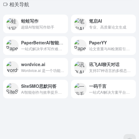
相关导航
蛙蛙写作
笔启AI
超级AI智能写作助手
专业、高质量论文生成
PaperBetterAI智能写作
PaperYY
一站式解决学术写作难题的AI智能助手
论文查重与AI检测双引擎的学术护航专家
wordvice.ai
讯飞AI聊天对话
Wordvice.ai 是一个功能强大...
支持37种语言的多模态AI助手
SiteSMO思默问答
一码千言
AI智能创作与效率提升的全能助手
一站式AI解决方案平台，覆盖工作学习生活全场景