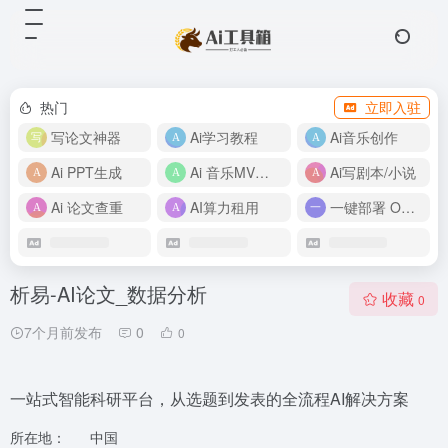
热门
立即入驻
写论文神器
Ai学习教程
Ai音乐创作
Ai PPT生成
Ai 音乐MV制作
Ai写剧本/小说
Ai 论文查重
AI算力租用
一键部署 OpenClaw
析易-AI论文_数据分析
收藏
0
7个月前发布
0
0
一站式智能科研平台，从选题到发表的全流程AI解决方案
所在地：
中国