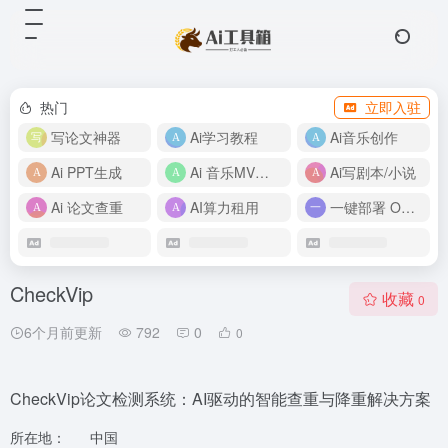
热门
立即入驻
写论文神器
Ai学习教程
Ai音乐创作
Ai PPT生成
Ai 音乐MV制作
Ai写剧本/小说
Ai 论文查重
AI算力租用
一键部署 OpenClaw
CheckVip
收藏
0
6个月前更新
792
0
0
CheckVip论文检测系统：AI驱动的智能查重与降重解决方案
所在地：
中国