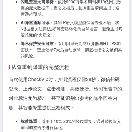
闪电查重无需等待
：依托9000万学术期刊和10亿网页数
据的庞大数据库，提交文档后，检测报告瞬间生成，速
度远超预期。
AI降重通顺可读
：其NLP语义模型能保留专业术语，将
“根据相关法律法规”等套话转化为自然语言，避免生成晦
涩难懂的“火星文”。
隐私保护安全可靠
：采用阿里云高防服务器与HTTPS加
密技术，查重记录7天后自动删除，彻底杜绝论文被倒卖
的风险。
从查重到降重的完整流程
首次使用CheckVip时，实测流程仅需28秒：微信扫码
登录、上传论文、点击检测，高效便捷。检测报告中的
对比标注尤为精准，甚至能识别出参考的知乎回答内
容。其智能降重提供三档模式：
标准降重
：适用于10%-20%的轻度重复，通过替换近义
词和调整语序进行优化。