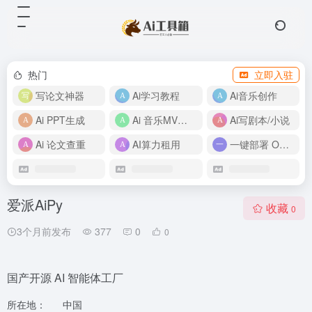
热门
立即入驻
写论文神器
Ai学习教程
Ai音乐创作
Ai PPT生成
Ai 音乐MV制作
Ai写剧本/小说
Ai 论文查重
AI算力租用
一键部署 OpenClaw
爱派AiPy
收藏
0
3个月前发布
377
0
0
国产开源 AI 智能体工厂
所在地：
中国