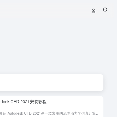
odesk CFD 2021安装教程
软件介绍 Autodesk CFD 2021是一款常用的流体动力学仿真计算软件，软件可以利用流体、热和运动方面的洞察分析来设计系统，也可自动执行设计分析功能一提高效率。 下载地址 安装教程 1.解压下...